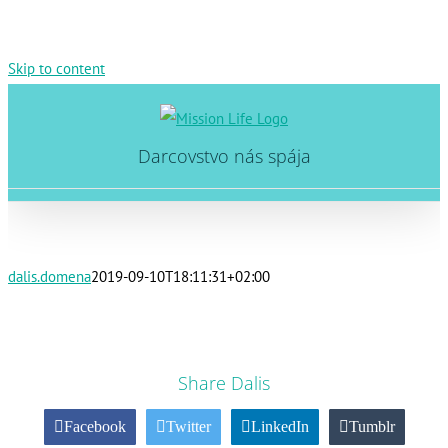
Skip to content
Darcovstvo nás spája
dalis.domena
2019-09-10T18:11:31+02:00
Share Dalis
Facebook
Twitter
LinkedIn
Tumblr