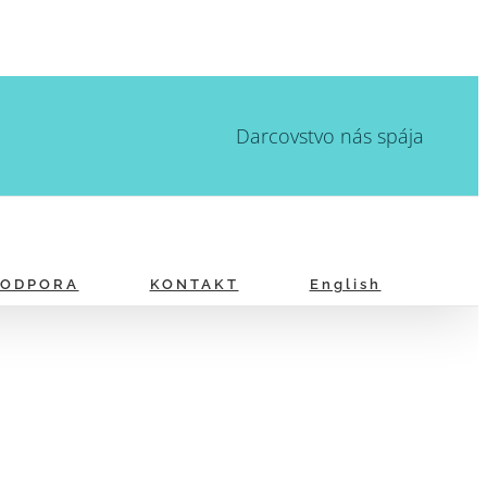
Darcovstvo nás spája
PODPORA
KONTAKT
English