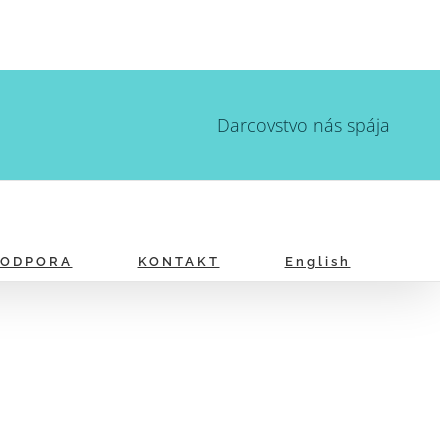
Darcovstvo nás spája
PODPORA
KONTAKT
English