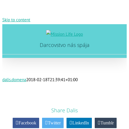
Skip to content
Darcovstvo nás spája
dalis.domena
2018-02-18T21:39:41+01:00
Share Dalis
Facebook
Twitter
LinkedIn
Tumblr