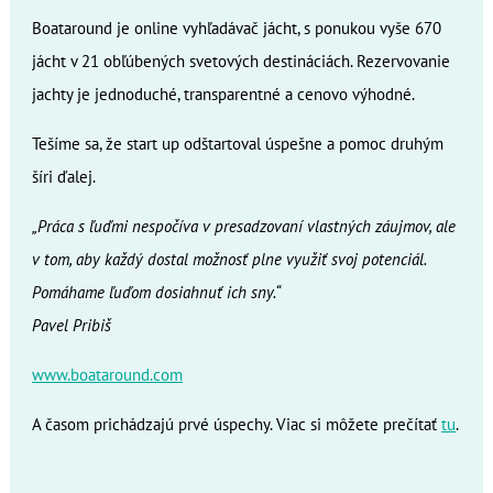
Boataround je online vyhľadávač jácht, s ponukou vyše 670
jácht v 21 obľúbených svetových destináciách. Rezervovanie
jachty je jednoduché, transparentné a cenovo výhodné.
Tešíme sa, že start up odštartoval úspešne a pomoc druhým
šíri ďalej.
„Práca s ľuďmi nespočíva v presadzovaní vlastných záujmov, ale
v tom, aby každý dostal možnosť plne využiť svoj potenciál.
Pomáhame ľuďom dosiahnuť ich sny.“
Pavel Pribiš
www.boataround.com
A časom prichádzajú prvé úspechy. Viac si môžete prečítať
tu
.