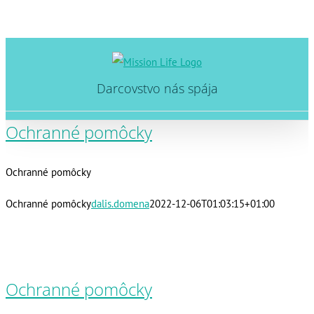
Skip
to
Darcovstvo nás spája
content
Ochranné pomôcky
Ochranné pomôcky
Ochranné pomôcky
dalis.domena
2022-12-06T01:03:15+01:00
Ochranné pomôcky