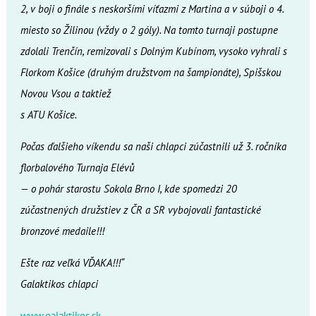
2, v boji o finále s neskoršími víťazmi z Martina a v súboji o 4.
miesto so Žilinou (vždy o 2 góly). Na tomto turnaji postupne
zdolali Trenčín, remizovali s Dolným Kubínom, vysoko vyhrali s
Florkom Košice (druhým družstvom na šampionáte), Spišskou
Novou Vsou a taktiež
s ATU Košice.
Počas ďalšieho víkendu sa naši chlapci zúčastnili už 3. ročníka
florbalového Turnaja Elévů
— o pohár starostu Sokola Brno I, kde spomedzi 20
zúčastnených družstiev z ČR a SR vybojovali fantastické
bronzové medaile!!!
Ešte raz veľká VĎAKA!!!“
Galaktikos chlapci
www.galaktikos.sk