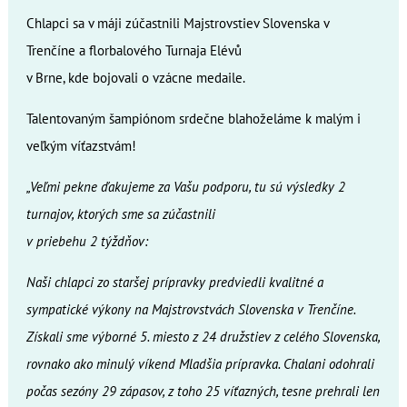
Chlapci sa v máji zúčastnili Majstrovstiev Slovenska v
Trenčíne a florbalového Turnaja Elévů
v Brne, kde bojovali o vzácne medaile.
Talentovaným šampiónom srdečne blahoželáme k malým i
veľkým víťazstvám!
„Veľmi pekne ďakujeme za Vašu podporu, tu sú výsledky 2
turnajov, ktorých sme sa zúčastnili
v priebehu 2 týždňov:
Naši chlapci zo staršej prípravky predviedli kvalitné a
sympatické výkony na Majstrovstvách Slovenska v Trenčíne.
Získali sme výborné 5. miesto z 24 družstiev z celého Slovenska,
rovnako ako minulý víkend Mladšia prípravka. Chalani odohrali
počas sezóny 29 zápasov, z toho 25 víťazných, tesne prehrali len